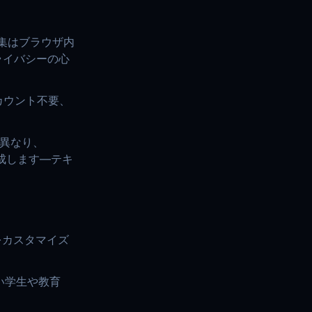
集はブラウザ内
ライバシーの心
カウント不要、
は異なり、
作成します—テキ
をカスタマイズ
い学生や教育