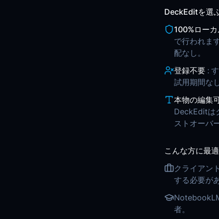
DeckEditを
100%ロー
で行われま
配なし。
登録不要
:
す
試用期間な
本物の編集
DeckEd
ストオーバ
こんな方に最適
クライアン
する必要が
Notebo
者。