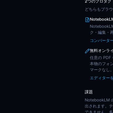
2つのプロダク
どちらもブラウ
Noteboo
Notebook
ク・編集・再
コンバータ
無料オンラ
任意の PD
本物のフォ
マークなし
エディター
課題
Notebook
出されます。テ
できません。多