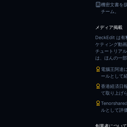
機密文書を
チーム。
メディア掲載
DeckEdi
ケティング動画
チュートリアル
は、ほんの一部
電腦王阿達に
ールとして
香港経済日報
て取り上げ
Tenorsh
ルとして評
創業者について