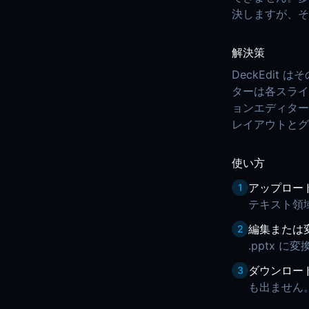
決しますが、そ
解決策
DeckEdit
ターは各スライ
ョンエディター
レイアウトとグ
使い方
アップロー
1
テキスト領
編集または
2
.pptx に
ダウンロー
3
も出ません