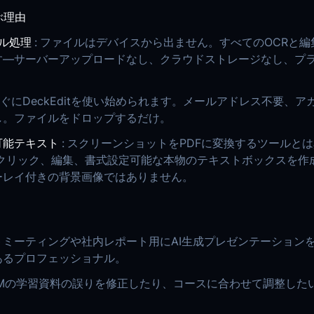
選ぶ理由
カル処理
:
ファイルはデバイスから出ません。すべてのOCRと編
す—サーバーアップロードなし、クラウドストレージなし、プ
ぐにDeckEditを使い始められます。メールアドレス不要、ア
し。ファイルをドロップするだけ。
可能テキスト
:
スクリーンショットをPDFに変換するツールと
itはクリック、編集、書式設定可能な本物のテキストボックスを
ーレイ付きの背景画像ではありません。
トミーティングや社内レポート用にAI生成プレゼンテーション
あるプロフェッショナル。
okLMの学習資料の誤りを修正したり、コースに合わせて調整した