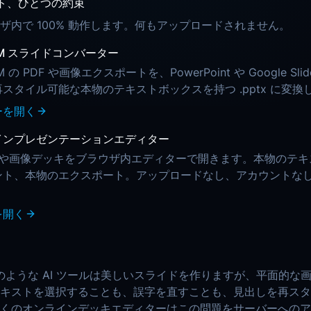
ト、ひとつの約束
ザ内で 100% 動作します。何もアップロードされません。
kLM スライドコンバーター
LM の PDF や画像エクスポートを、PowerPoint や Google Sli
スタイル可能な本物のテキストボックスを持つ .pptx に変換
ーを開く
インプレゼンテーションエディター
F や画像デッキをブラウザ内エディターで開きます。本物のテ
ント、本物のエクスポート。アップロードなし、アカウントな
。
を開く
LM のような AI ツールは美しいスライドを作りますが、平面的
キストを選択することも、誤字を直すことも、見出しを再スタ
くのオンラインデッキエディターはこの問題をサーバーへのア