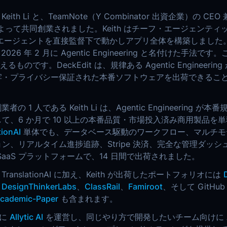
 は Keith Li と、TeamNote（Y Combinator 出資企業）の C
w によって共同創業されました。Keith はチーフ・エージェンテ
 エージェントを直接監督下で動かしアプリ全体を構築しました。A
が 2026 年 2 月に Agentic Engineering と名付けた手法です。
超えるものです。DeckEdit は、規律ある Agentic Engineeri
牢・プライバシー保証された本番ソフトウェアを出荷できるこ
者の 1 人である Keith Li は、Agentic Engineering 
て、6 か月で 10 以上の本番品質・市場投入済み商用製品を
tionAI
単体でも、データベース駆動のワークフロー、マルチモデル
ン、リアルタイム進捗追跡、Stripe 決済、完全な管理ダッシ
SaaS プラットフォームで、14 日間で出荷されました。
 と TranslationAI に加え、Keith が出荷したポートフォリオには
、
DesignThinkerLabs
、
ClassRail
、
Famiroot
、そして GitHu
cademic-Paper
も含まれます。
らに
Allytic AI
を運営し、同じやり方で開発したいチーム向けに Ag