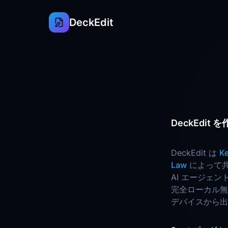
DeckEdit
DeckEdi
DeckEdit は
Ke
Law
によって共
AI エージェン
完全ローカル無
デバイスから出