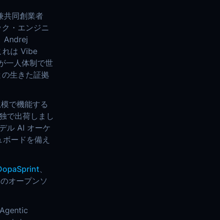
EO 兼共同創業者
ィック・エンジニ
ndrej
これは Vibe
ng が一人体制で世
との生きた証拠
が本番規模で機能する
単独で出荷しまし
 AI オーケ
ュボードを備え
DopaSprint
、
b のオープンソ
entic