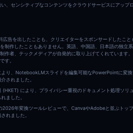
扱い、センシティブなコンテンツをクラウドサービスにアップ
t は有料広告を出したことも、クリエイターをスポンサードしたこ
を制作したこともありません。英語、中国語、日本語の独立系
制作者、テックメディアが自発的に取り上げてくれています。
です。
より、NotebookLMスライドを編集可能なPowerPointに
紹介されました。
 (HKET) により、プライバシー重視のドキュメント処理ソリ
られました。
areの2026年変換ツールレビューで、CanvaやAdobeと並ぶト
価されました。