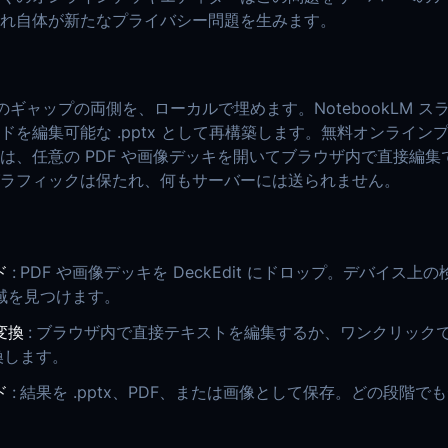
れ自体が新たなプライバシー問題を生みます。
 はそのギャップの両側を、ローカルで埋めます。NotebookLM 
ドを編集可能な .pptx として再構築します。無料オンライン
は、任意の PDF や画像デッキを開いてブラウザ内で直接編集
ラフィックは保たれ、何もサーバーには送られません。
ド
:
PDF や画像デッキを DeckEdit にドロップ。デバイス上
域を見つけます。
変換
:
ブラウザ内で直接テキストを編集するか、ワンクリック
変換します。
ド
:
結果を .pptx、PDF、または画像として保存。どの段階で
。