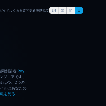
ガイド
よくある質問
更新履歴
概要
EN
繁
简
日
 兼共同創業者
Roy
エンジニアです。
t は今、2つの
イルはあなたの
報を見る