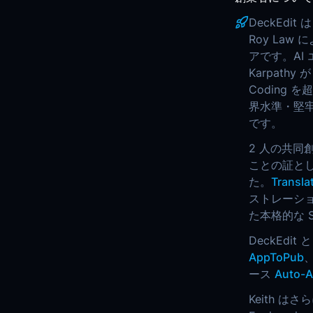
DeckEdit
Roy La
アです。AI
Karpathy 
Coding を
界水準・堅
です。
2 人の共同創業
ことの証とし
た。
Transla
ストレーショ
た本格的な 
DeckEdit
AppToPub
ース
Auto-A
Keith はさ