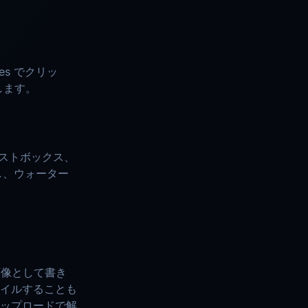
des でクリッ
します。
キストボックス、
し、ウォーター
な画像として書き
イルすることも
ップロードで解