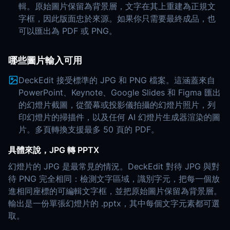
輯。原始圖片保留為背景層，文字在其上重建為正規文
字框，因此版面忠於來源。如果你只需要最終成品，也
可以匯出為 PDF 或 PNG。
哪些圖片輸入可用
DeckEdit 接受標準的 JPG 和 PNG 檔案。這涵蓋來自
PowerPoint、Keynote、Google Slides 和 Figma 匯出
的幻燈片截圖，從螢幕或投影儀拍攝的幻燈片照片，列
印幻燈片的掃描件，以及任何 AI 幻燈片生成器渲染的圖
片。多頁轉換支援最多 50 頁的 PDF。
具體來說，JPG 轉 PPTX
幻燈片的 JPG 是最常見的情況。DeckEdit 對待 JPG 與對
待 PNG 完全相同：檢測文字區域，識別字元，把每一個放
進相同座標的可編輯文字框，並把原始圖片保留為背景層。
輸出是一份單張幻燈片的 .pptx，其中每個文字元素都可選
取。