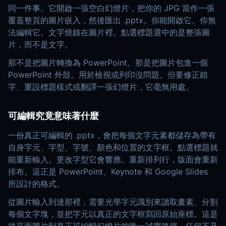
同一件事。它開啟一張空白幻燈片，把你的 JPG 當作一張
覆蓋整頁的圖片嵌入，然後匯出 .pptx。你能開啟它。你無
法編輯它。文字燒錄在圖片裡。點選標題選中的是整張圖
片，而不是文字。
那不是把圖片轉換為 PowerPoint。那是把圖片包進一個
PowerPoint 外殼。用於檢視或列印沒問題。但要修正錯
字、重設標題樣式或翻譯一張幻燈片，它毫無用處。
可編輯究竟意味著什麼
一份真正可編輯的 .pptx，會把每個文字元素都儲存為帶有
自身字元、字型、字號、顏色和位置的文字框。點選標題就
能重新輸入。更改字型它會響應。重新排列行，版面會重新
排布。這正是 PowerPoint、Keynote 和 Google Slides
所設計的格式。
從圖片輸入到達那裡，需要光學字元識別來讀取畫素、分割
每個文字塊，並把字元以真正的文字框寫回原始座標。這是